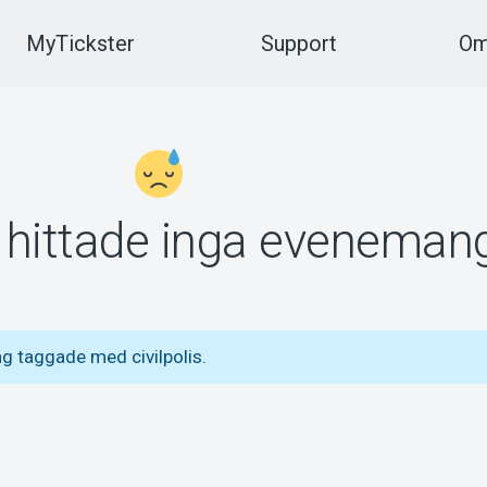
MyTickster
Support
Om
vi hittade inga eveneman
g taggade med civilpolis.