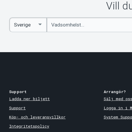
Vill 
Ange
Select
sökord
Country
Support
Arrangör?
Ladda ner biljett
Sälj med os
Support
Logga in i 
Köp- och leveransvillkor
System Supp
Integritetspolicy