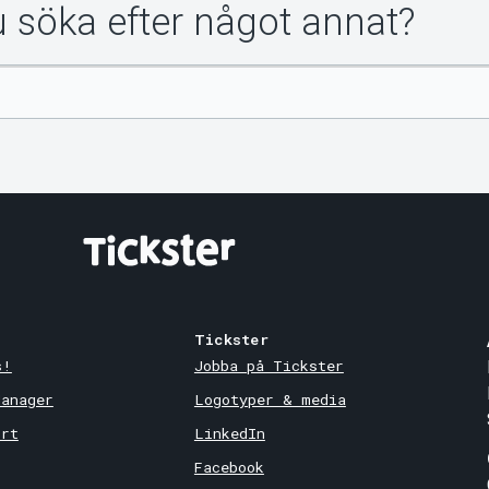
du söka efter något annat?
Tickster
s!
Jobba på Tickster
Manager
Logotyper & media
ort
LinkedIn
Facebook