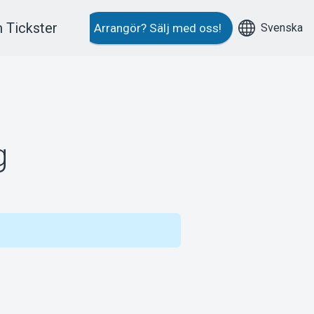
 Tickster
Svenska
Arrangör?
Sälj med oss!
g