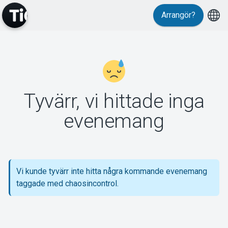
Arrangör?
MyTickster
Tyvärr, vi hittade inga
Support
evenemang
Vi kunde tyvärr inte hitta några kommande evenemang
Om Tickster
taggade med chaosincontrol.