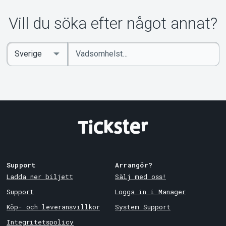
Vill du söka efter något annat?
Ange
Select
sökord
Country
Support
Arrangör?
Ladda ner biljett
Sälj med oss!
Support
Logga in i Manager
Köp- och leveransvillkor
System Support
Integritetspolicy