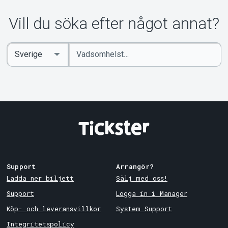
Vill du söka efter något annat?
Ange
Select
sökord
Country
Support
Arrangör?
Ladda ner biljett
Sälj med oss!
Support
Logga in i Manager
Köp- och leveransvillkor
System Support
Integritetspolicy