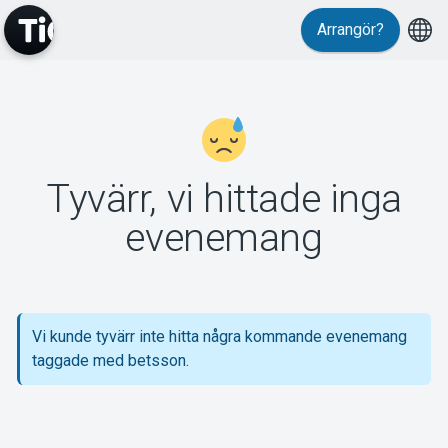
Arrangör?
MyTickster
Tyvärr, vi hittade inga
Support
evenemang
Vi kunde tyvärr inte hitta några kommande evenemang
Om Tickster
taggade med betsson.