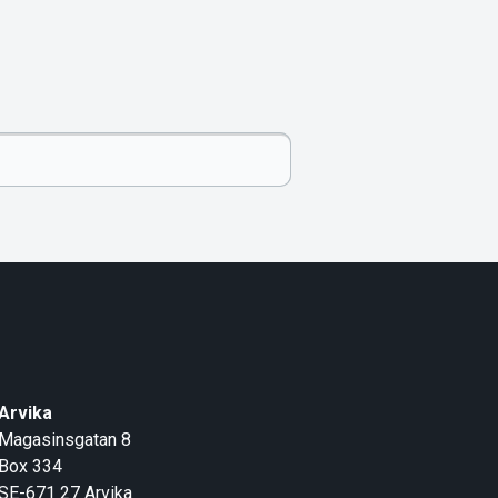
Arvika
Magasinsgatan 8
Box 334
SE-671 27
Arvika