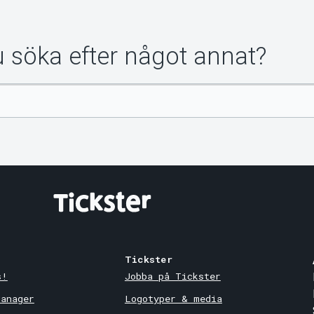
du söka efter något annat?
Tickster
s!
Jobba på Tickster
Manager
Logotyper & media