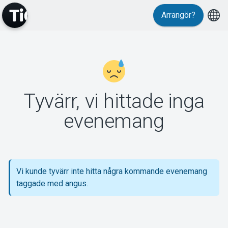
Arrangör?
MyTickster
Tyvärr, vi hittade inga
Support
evenemang
Vi kunde tyvärr inte hitta några kommande evenemang
Om Tickster
taggade med angus.