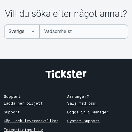
Vill du söka efter något annat?
Ange
Select
sökord
Country
Support
Arrangör?
Ladda ner biljett
Sälj med oss!
Support
Logga in i Manager
Köp- och leveransvillkor
System Support
Integritetspolicy