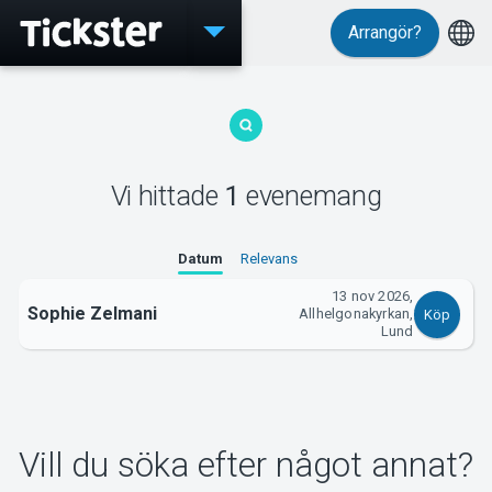
Arrangör?
Evenemang
Vi hittade
1
evenemang
MyTickster
Datum
Relevans
13 nov 2026,
Sophie Zelmani
Allhelgonakyrkan,
Köp
Support
Lund
Vill du söka efter något annat?
Om Tickster