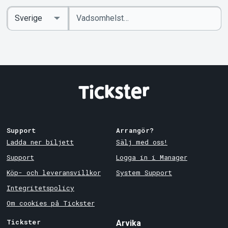
Ange
Select
sökord
Country
Support
Arrangör?
Ladda ner biljett
Sälj med oss!
Support
Logga in i Manager
Köp- och leveransvillkor
System Support
Integritetspolicy
Om cookies på Tickster
Tickster
Arvika