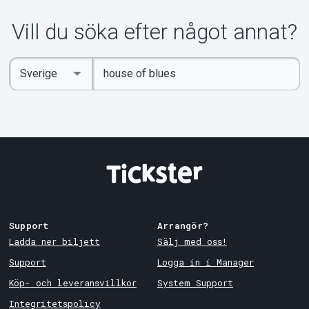
Vill du söka efter något annat?
Ange
Select
sökord
Country
Support
Arrangör?
Ladda ner biljett
Sälj med oss!
Support
Logga in i Manager
Köp- och leveransvillkor
System Support
Integritetspolicy