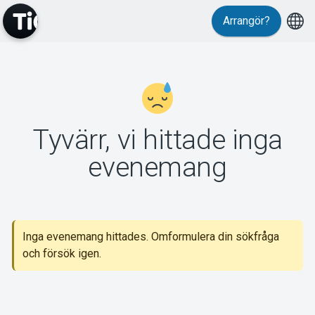
Arrangör?
MyTickster
Tyvärr, vi hittade inga
Support
evenemang
Inga evenemang hittades. Omformulera din sökfråga
Om Tickster
och försök igen.