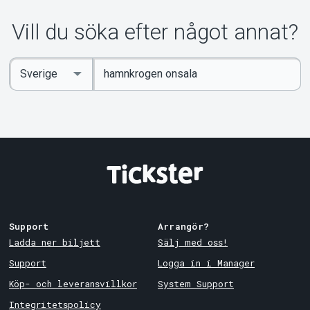
Vill du söka efter något annat?
Ange
Select
sökord
Country
Support
Arrangör?
Ladda ner biljett
Sälj med oss!
Support
Logga in i Manager
Köp- och leveransvillkor
System Support
Integritetspolicy