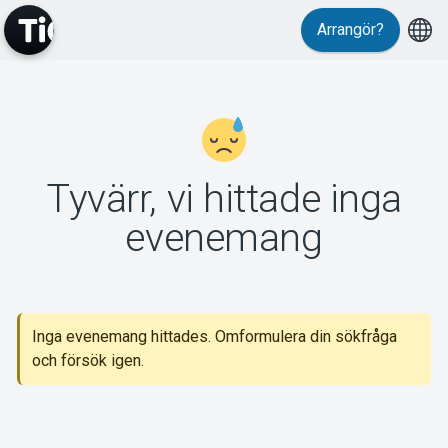
Arrangör?
MyTickster
Tyvärr, vi hittade inga
Support
evenemang
Inga evenemang hittades. Omformulera din sökfråga
Om Tickster
och försök igen.