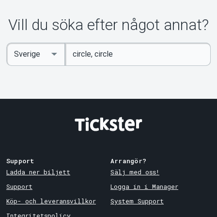
Vill du söka efter något annat?
Ange
Select
sökord
Country
Support
Arrangör?
Ladda ner biljett
Sälj med oss!
Support
Logga in i Manager
Köp- och leveransvillkor
System Support
Integritetspolicy