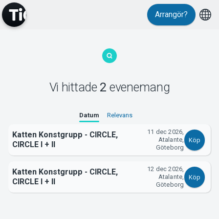
Arrangör?
MyTickster
Vi hittade
2
evenemang
Support
Datum
Relevans
11 dec 2026,
Katten Konstgrupp - CIRCLE,
Atalante,
Köp
CIRCLE I + II
Göteborg
12 dec 2026,
Om Tickster
Katten Konstgrupp - CIRCLE,
Atalante,
Köp
CIRCLE I + II
Göteborg