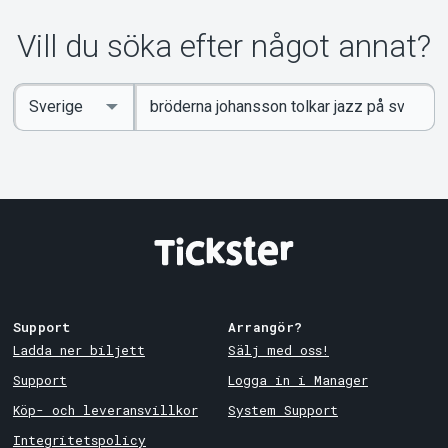
Om Tickster
Vill du söka efter något annat?
Ange
Select
sökord
Country
Support
Arrangör?
Ladda ner biljett
Sälj med oss!
Support
Logga in i Manager
Köp- och leveransvillkor
System Support
Integritetspolicy