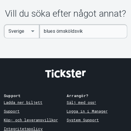
Om Tickster
Vill du söka efter något annat?
Ange
Select
sökord
Country
Support
Arrangör?
Ladda ner biljett
Sälj med oss!
Support
Logga in i Manager
Köp- och leveransvillkor
System Support
Integritetspolicy