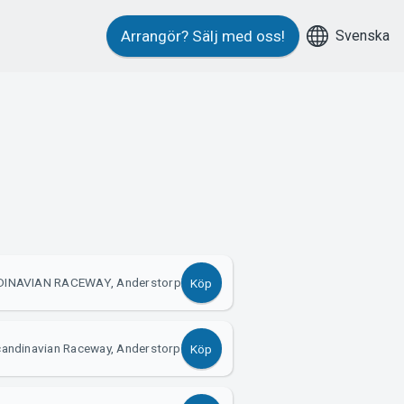
Svenska
Arrangör?
Sälj med oss!
DINAVIAN RACEWAY, Anderstorp
Köp
candinavian Raceway, Anderstorp
Köp