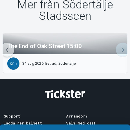
Mer från Södertälje
Stadsscen
The End of Oak Street 15:00
31 aug 2026, Estrad, Södertälje
Köp
Support
Arrangör?
Ladda ner biljett
Sälj med oss!