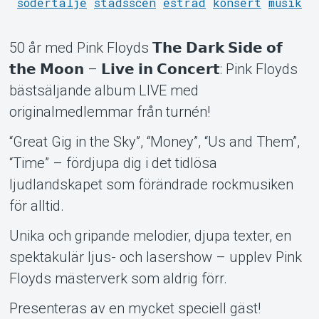
södertälje
stadsscen
estrad
konsert
musik
50 år med Pink Floyds 𝗧𝗵𝗲 𝗗𝗮𝗿𝗸 𝗦𝗶𝗱𝗲 𝗼𝗳
Om Tickster
𝘁𝗵𝗲 𝗠𝗼𝗼𝗻 – 𝗟𝗶𝘃𝗲 𝗶𝗻 𝗖𝗼𝗻𝗰𝗲𝗿𝘁: Pink Floyds
bästsäljande album LIVE med
originalmedlemmar från turnén!
“Great Gig in the Sky”, “Money”, “Us and Them”,
“Time” – fördjupa dig i det tidlösa
ljudlandskapet som förändrade rockmusiken
för alltid.
Unika och gripande melodier, djupa texter, en
spektakulär ljus- och lasershow – upplev Pink
Floyds mästerverk som aldrig förr.
Presenteras av en mycket speciell gäst!