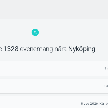
de
1328
evenemang
nära
Nyköping
8 
8 
8 aug 2026, Kärrb