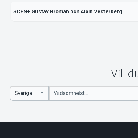
SCEN+ Gustav Broman och Albin Vesterberg
Vill 
Ange
Select
sökord
Country