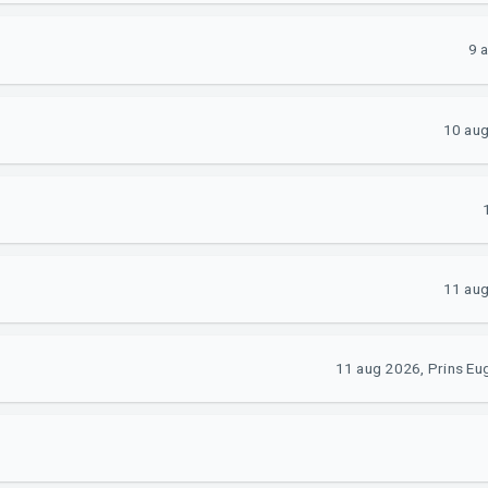
9 
10 au
11 au
11 aug 2026, Prins E