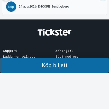
21 aug 2026, ENCORE, Sundbyberg
Köp
Support
Arrangör?
Ladda ner biljett
Sälj med oss!
Support
Logga in i Manager
Köp biljett
Köp- och leveransvillkor
System Support
Integritetspolicy
Om cookies på Tickster
Tickster
Arvika
Jobba på Tickster
Magasinsgatan 8
Box 334
Logotyper & media