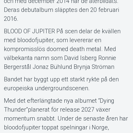
och med december 2014 har de återbildats.
Deras debutalbum släpptes den 20 februari
2016.
BLOOD OF JUPITER På scen delar de kvällen
med bloodofjupiter, som levererar en
kompromisslös doomed death metal. Med
välbekanta namn som David Isberg Ronnie
Bergerstål Jonaz Bühlund Brynja Ströman
Bandet har byggt upp ett starkt rykte på den
europeiska undergroundscenen.
Med det efterlängtade nya albumet “Dying
Thunder”planerat för release 2027 växer
momentum snabbt. Under de senaste åren har
bloodofjupiter toppat spelningar i Norge,