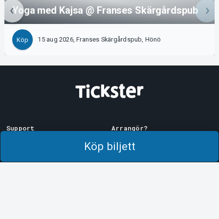
Yoga med Kajsa @ Franses Skärgårdspub
15 aug 2026, Franses Skärgårdspub, Hönö
Köp
Support
Arrangör?
Ladda ner biljett
Sälj med oss!
Köp biljett
Support
Logga in i Manager
Köp- och leveransvillkor
System Support
Integritetspolicy
Om cookies på Tickster
Tickster
Arvika