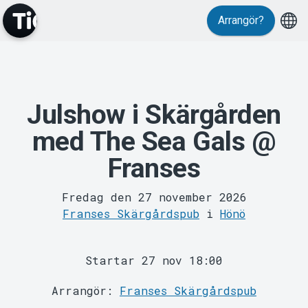
Arrangör?
Evenemang
Julshow i Skärgården
med The Sea Gals @
Franses
Fredag den 27 november 2026
Franses Skärgårdspub
i
Hönö
MyTickster
Startar 27 nov 18:00
Arrangör:
Franses Skärgårdspub