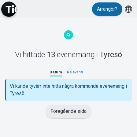
Arrangör?
MyTickster
Vi hittade
13
evenemang
i
Tyresö
Support
Datum
Relevans
Vi kunde tyvärr inte hitta några kommande evenemang i
Tyresö.
Om Tickster
Föregående sida