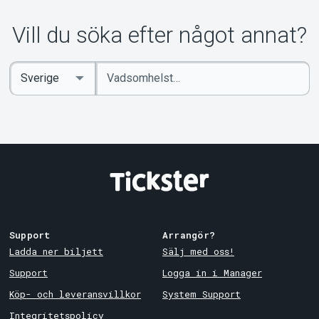
Vill du söka efter något annat?
Ange
Select
sökord
Country
Support
Arrangör?
Ladda ner biljett
Sälj med oss!
Support
Logga in i Manager
Köp- och leveransvillkor
System Support
Integritetspolicy