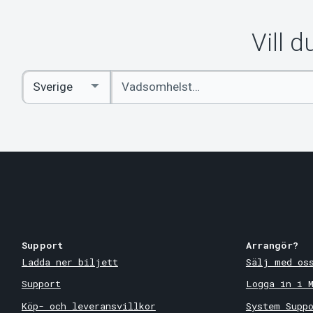
Vill 
Ange
Select
sökord
Country
Support
Arrangör?
Ladda ner biljett
Sälj med os
Support
Logga in i 
Köp- och leveransvillkor
System Supp