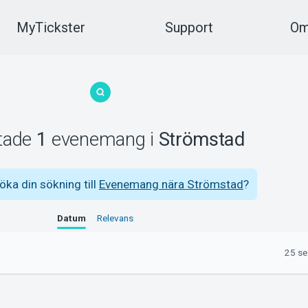
MyTickster
Support
Om
ttade
1
evenemang
i
Strömstad
töka din sökning till
Evenemang nära Strömstad
?
Datum
Relevans
25 se