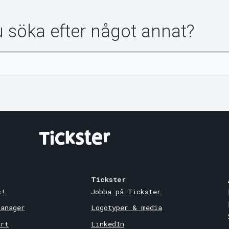
du söka efter något annat?
Tickster
s!
Jobba på Tickster
Manager
Logotyper & media
ort
LinkedIn