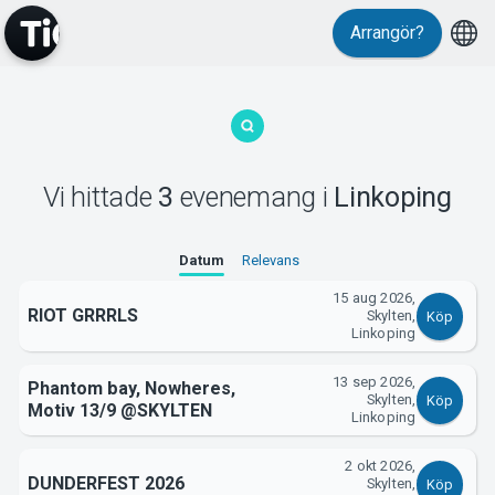
Arrangör?
MyTickster
Vi hittade
3
evenemang
i
Linkoping
Support
Datum
Relevans
15 aug 2026,
RIOT GRRRLS
Skylten,
Köp
Linkoping
13 sep 2026,
Phantom bay, Nowheres,
Skylten,
Köp
Om Tickster
Motiv 13/9 @SKYLTEN
Linkoping
2 okt 2026,
DUNDERFEST 2026
Skylten,
Köp