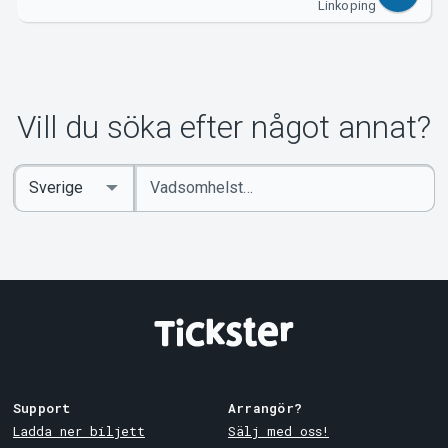
Linkoping
Vill du söka efter något annat?
Ange
Select
sökord
Country
Support
Arrangör?
Ladda ner biljett
Sälj med oss!