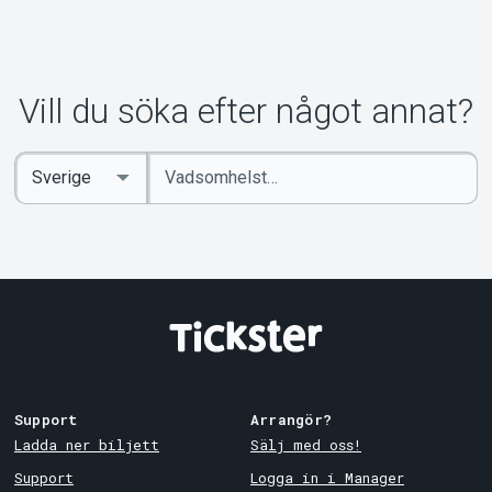
Vill du söka efter något annat?
Ange
Select
sökord
Country
Support
Arrangör?
Ladda ner biljett
Sälj med oss!
Support
Logga in i Manager