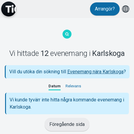
Arrangör?
MyTickster
Vi hittade
12
evenemang
i
Karlskoga
Support
Vill du utöka din sökning till
Evenemang nära Karlskoga
?
Datum
Relevans
Vi kunde tyvärr inte hitta några kommande evenemang i
Karlskoga.
Om Tickster
Föregående sida