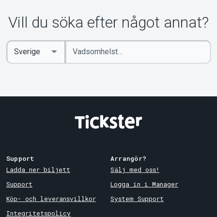
Vill du söka efter något annat?
Ange
Select
sökord
Country
Support
Arrangör?
Ladda ner biljett
Sälj med oss!
Support
Logga in i Manager
Köp- och leveransvillkor
System Support
Integritetspolicy