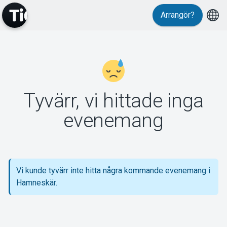
Arrangör?
MyTickster
Tyvärr, vi hittade inga
Support
evenemang
Vi kunde tyvärr inte hitta några kommande evenemang i
Om Tickster
Hamneskär.