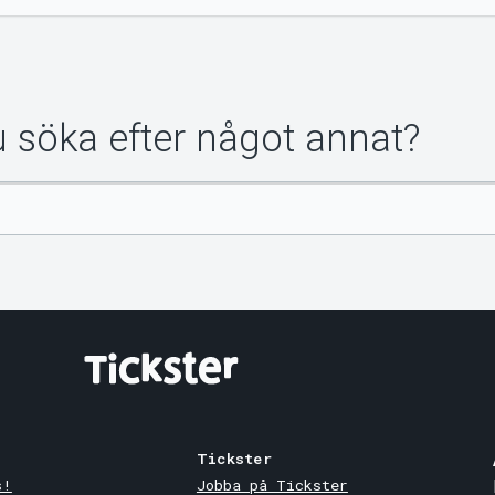
du söka efter något annat?
Tickster
s!
Jobba på Tickster