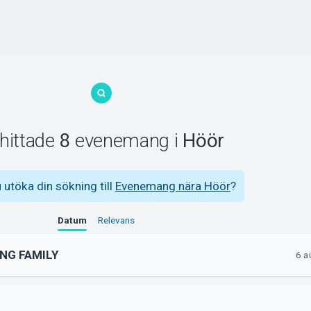
 hittade
8
evenemang
i
Höör
u utöka din sökning till
Evenemang nära Höör
?
Datum
Relevans
NG FAMILY
6 a