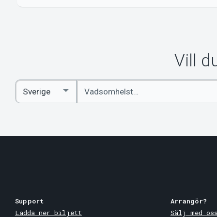
Vill 
Ange
Select
sökord
Country
Support
Arrangör?
Ladda ner biljett
Sälj med os