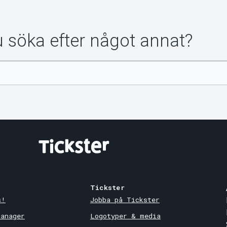
du söka efter något annat?
Tickster
s!
Jobba på Tickster
Manager
Logotyper & media