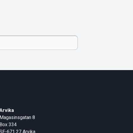
Arvika
Magasinsgatan 8
Box 334
SE-671 27
Arvika