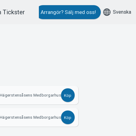
 Tickster
Svenska
Arrangör?
Sälj med oss!
, Hägerstensåsens Medborgarhus
Köp
 Hägerstensåsens Medborgarhus
Köp