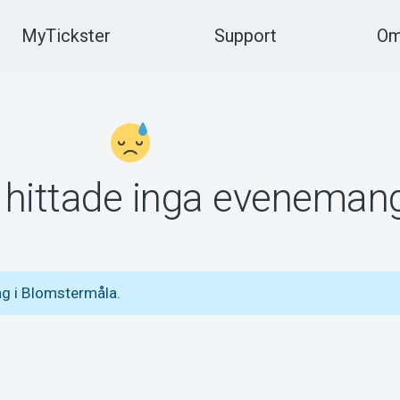
MyTickster
Support
Om
vi hittade inga eveneman
g i Blomstermåla.