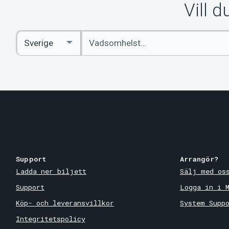
Vill 
Ange
Select
sökord
Country
Support
Arrangör?
Ladda ner biljett
Sälj med os
Support
Logga in i 
Köp- och leveransvillkor
System Supp
Integritetspolicy