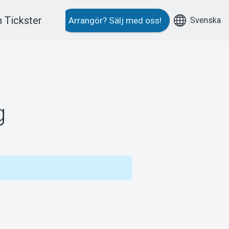
 Tickster
Svenska
Arrangör?
Sälj med oss!
g