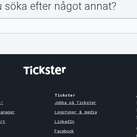
du söka efter något annat?
Tickster
s!
Jobba på Tickster
Manager
Logotyper & media
ort
LinkedIn
Facebook