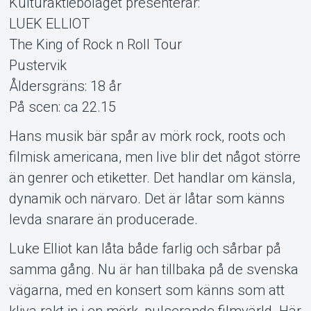
Kulturaktiebolaget presenterar:
Support
LUEK ELLIOT
The King of Rock n Roll Tour
Pustervik
Åldersgräns: 18 år
På scen: ca 22.15
Hans musik bär spår av mörk rock, roots och
filmisk americana, men live blir det något större
Om Tickster
än genrer och etiketter. Det handlar om känsla,
dynamik och närvaro. Det är låtar som känns
levda snarare än producerade.
Luke Elliot kan låta både farlig och sårbar på
samma gång. Nu är han tillbaka på de svenska
vägarna, med en konsert som känns som att
kliva rakt in i en mörk, pulserande film­värld. Här