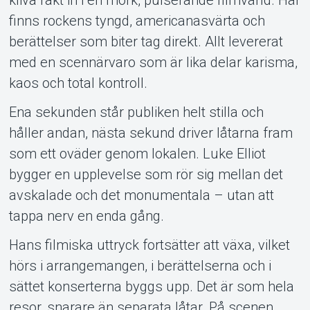
finns rockens tyngd, americana­svärta och
berättelser som biter tag direkt. Allt levererat
med en scen­närvaro som är lika delar karisma,
kaos och total kontroll.
Ena sekunden står publiken helt stilla och
håller andan, nästa sekund driver låtarna fram
som ett oväder genom lokalen. Luke Elliot
bygger en upplevelse som rör sig mellan det
avskalade och det monumentala – utan att
tappa nerv en enda gång.
Hans filmiska uttryck fortsätter att växa, vilket
hörs i arrangemangen, i berättelserna och i
sättet konserterna byggs upp. Det är som hela
resor, snarare än separata låtar. På scenen