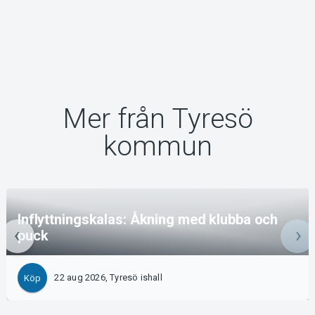
Mer från Tyresö
kommun
Inflyttningskalas: Åkning med klubba och
puck
22 aug 2026, Tyresö ishall
Köp