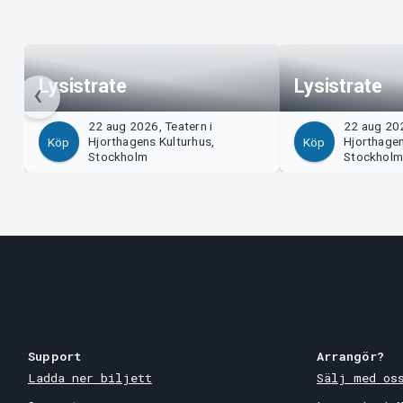
Lysistrate
Lysistrate
22 aug 2026, Teatern i
22 aug 202
Hjorthagens Kulturhus,
Hjorthagen
Köp
Köp
Stockholm
Stockhol
Support
Arrangör?
Ladda ner biljett
Sälj med os