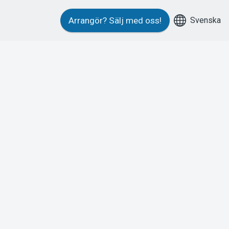
Svenska
Arrangör?
Sälj med oss!