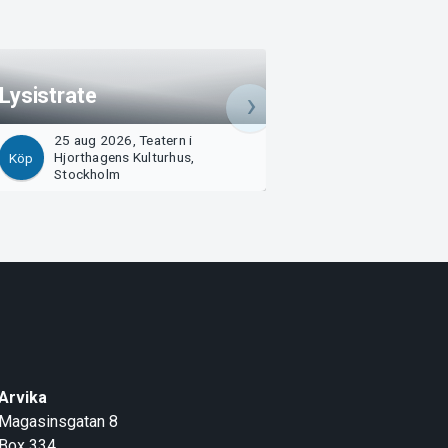
Lysistrate
Lysistrate
25 aug 2026, Teatern i
26 aug 2026, Teat
Hjorthagens Kulturhus,
Hjorthagens Kultu
Köp
Köp
Stockholm
Stockholm
Arvika
Magasinsgatan 8
Box 334