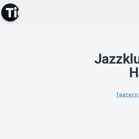
Jazzklu
H
Teatern