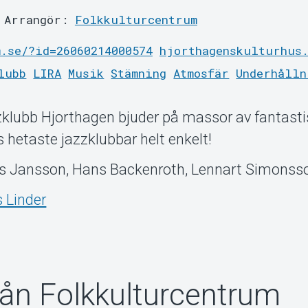
Arrangör:
Folkkulturcentrum
.se/?id=26060214000574
hjorthagenskulturhus
lubb
LIRA
Musik
Stämning
Atmosfär
Underhålln
klubb Hjorthagen bjuder på massor av fantast
 hetaste jazzklubbar helt enkelt!
aes Jansson, Hans Backenroth, Lennart Simonsso
 Linder
rån Folkkulturcentrum