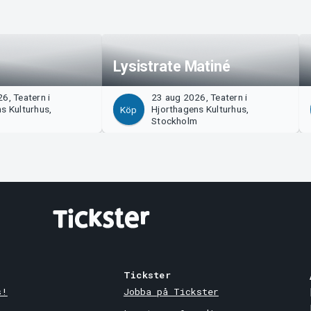
Lysistrate Matiné
6, Teatern i
23 aug 2026, Teatern i
s Kulturhus,
Hjorthagens Kulturhus,
Köp
m
Stockholm
Tickster
s!
Jobba på Tickster