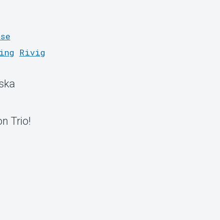
.se
ing
Rivig
iska
n Trio!