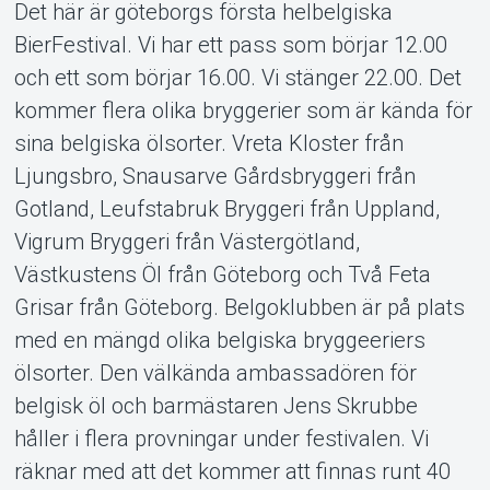
Det här är göteborgs första helbelgiska
BierFestival. Vi har ett pass som börjar 12.00
Support
och ett som börjar 16.00. Vi stänger 22.00. Det
kommer flera olika bryggerier som är kända för
sina belgiska ölsorter. Vreta Kloster från
Ljungsbro, Snausarve Gårdsbryggeri från
Gotland, Leufstabruk Bryggeri från Uppland,
Vigrum Bryggeri från Västergötland,
Om Tickster
Västkustens Öl från Göteborg och Två Feta
Grisar från Göteborg. Belgoklubben är på plats
med en mängd olika belgiska bryggeeriers
ölsorter. Den välkända ambassadören för
belgisk öl och barmästaren Jens Skrubbe
håller i flera provningar under festivalen. Vi
räknar med att det kommer att finnas runt 40