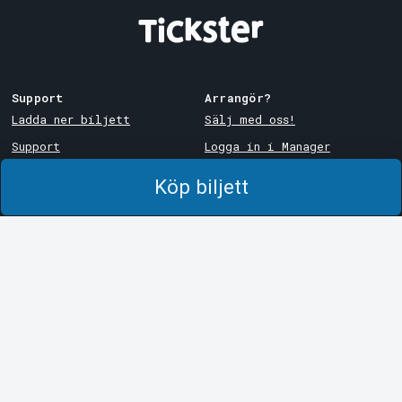
Support
Arrangör?
Ladda ner biljett
Sälj med oss!
Support
Logga in i Manager
Köp- och leveransvillkor
System Support
Köp biljett
Integritetspolicy
Om cookies på Tickster
Tickster
Arvika
Jobba på Tickster
Magasinsgatan 8
Box 334
Logotyper & media
SE-671 27
Arvika
LinkedIn
Göteborg
Facebook
Götgatan 16
Instagram