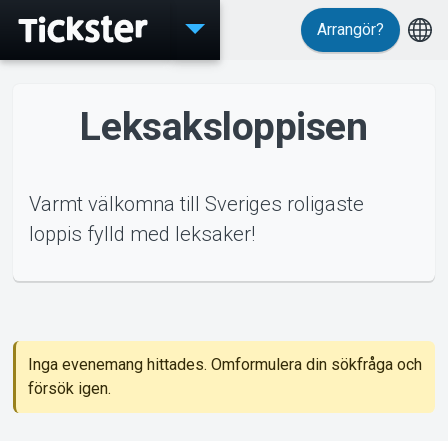
Arrangör?
Evenemang
Leksaksloppisen
MyTickster
Varmt välkomna till Sveriges roligaste
loppis fylld med leksaker!
Support
nemang
Inga evenemang hittades. Omformulera din sökfråga och
försök igen.
Om Tickster