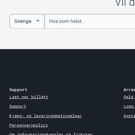
Vil 
Angi
Select
nøkkelord
Country
Support
Arra
Last ner billett
Selg
Support
Logg
Kjøps- og leveringsbetingelser
Syst
Personvernpolicy
Om informasjonskapsler på Tickster