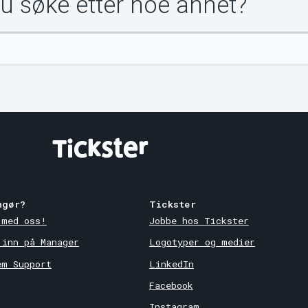
du søke etter noe annet?
ngør?
Tickster
 med oss!
Jobbe hos Tickster
 inn på Manager
Logotyper og medier
em Support
LinkedIn
Facebook
Instagram