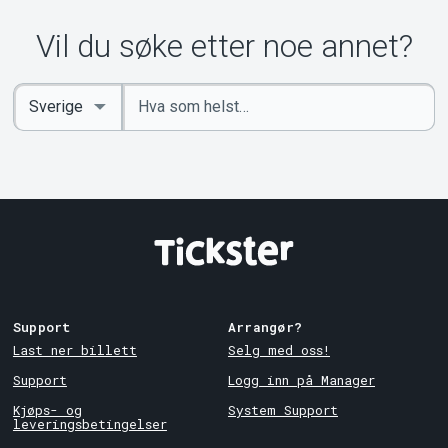
Vil du søke etter noe annet?
Angi
Select
nøkkelord
Country
Support
Arrangør?
Last ner billett
Selg med oss!
Support
Logg inn på Manager
Kjøps- og
System Support
leveringsbetingelser