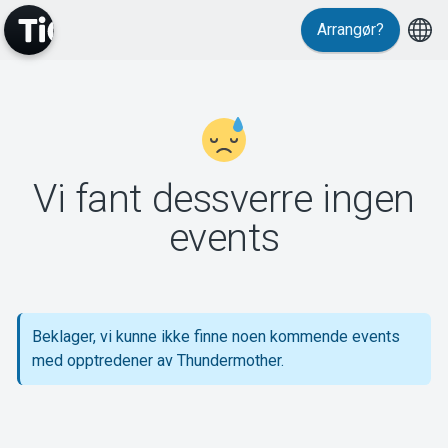
Arrangør?
MyTickster
Vi fant dessverre ingen
Support
events
Beklager, vi kunne ikke finne noen kommende events
Om Tickster
med opptredener av Thundermother.