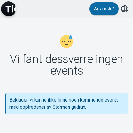
Arrangør?
MyTickster
Vi fant dessverre ingen
Support
events
Beklager, vi kunne ikke finne noen kommende events
Om Tickster
med opptredener av Stormen gudrun.