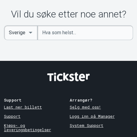
Vil du søke etter noe annet?
Angi
Select
nøkkelord
Country
Support
Arrangør?
Last ner billett
Selg med oss!
Support
Logg inn på Manager
Kjøps- og
System Support
leveringsbetingelser