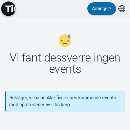
Arrangør?
MyTickster
Vi fant dessverre ingen
Support
events
Beklager, vi kunne ikke finne noen kommende events
Om Tickster
med opptredener av Otis kerp.