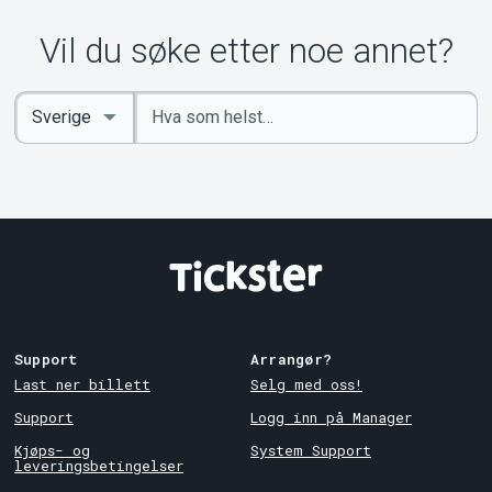
Vil du søke etter noe annet?
Angi
Select
nøkkelord
Country
Support
Arrangør?
Last ner billett
Selg med oss!
Support
Logg inn på Manager
Kjøps- og
System Support
leveringsbetingelser