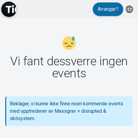
Arrangør?
MyTickster
Vi fant dessverre ingen
events
Support
Beklager, vi kunne ikke finne noen kommende events
med opptredener av Massgrav + disrupted &
Om Tickster
skitsystem.