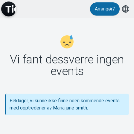
Arrangør?
MyTickster
Vi fant dessverre ingen
Support
events
Beklager, vi kunne ikke finne noen kommende events
Om Tickster
med opptredener av Maria jane smith.