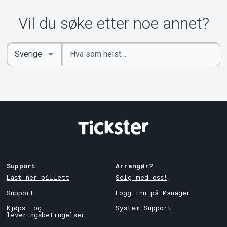
Vil du søke etter noe annet?
Angi
Select
nøkkelord
Country
Support
Arrangør?
Last ner billett
Selg med oss!
Support
Logg inn på Manager
Kjøps- og
System Support
leveringsbetingelser