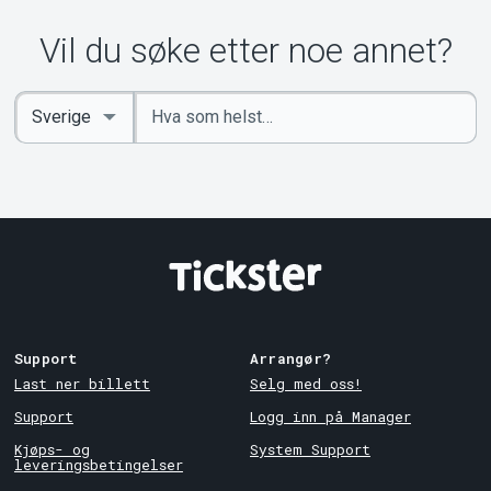
Vil du søke etter noe annet?
Angi
Select
nøkkelord
Country
Support
Arrangør?
Last ner billett
Selg med oss!
Support
Logg inn på Manager
Kjøps- og
System Support
leveringsbetingelser