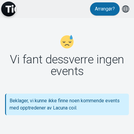
Arrangør?
MyTickster
Vi fant dessverre ingen
Support
events
Beklager, vi kunne ikke finne noen kommende events
Om Tickster
med opptredener av Lacuna coil.