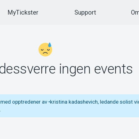
MyTickster
Support
Om
 dessverre ingen events
ed opptredener av •kristina kadashevich, ledande solist vi
.