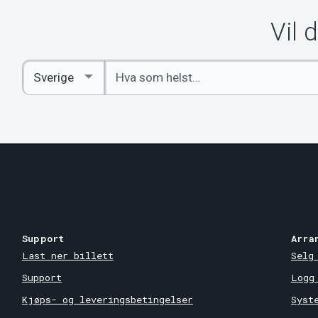
Vil 
Angi
Select
nøkkelord
Country
Support
Arra
Last ner billett
Selg
Support
Logg
Kjøps- og leveringsbetingelser
Syst