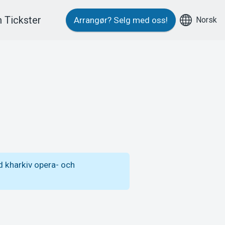
 Tickster
Norsk
Arrangør?
Selg med oss!
d kharkiv opera- och