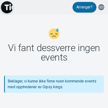
Arrangør?
MyTickster
Vi fant dessverre ingen
Support
events
Beklager, vi kunne ikke finne noen kommende events
Om Tickster
med opptredener av Gipsy kings.