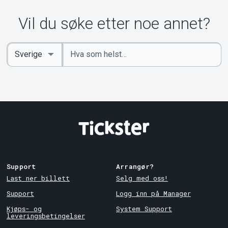
Vil du søke etter noe annet?
Angi
Select
nøkkelord
Country
Support
Arrangør?
Last ner billett
Selg med oss!
Support
Logg inn på Manager
Kjøps- og
System Support
leveringsbetingelser