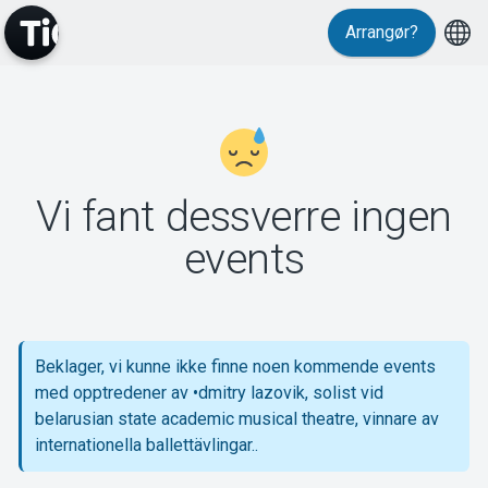
Arrangør?
MyTickster
Vi fant dessverre ingen
events
Support
Beklager, vi kunne ikke finne noen kommende events
med opptredener av •dmitry lazovik, solist vid
Om Tickster
belarusian state academic musical theatre, vinnare av
internationella ballettävlingar..