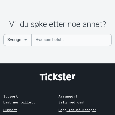
Vil du søke etter noe annet?
Angi
Select
nøkkelord
Country
Support
Arrangør?
Last ner billett
Selg med oss!
Support
Logg inn på Manager