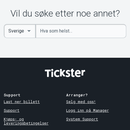
Vil du søke etter noe annet?
Angi
Select
nøkkelord
Country
Support
Arrangør?
Last ner billett
Selg med oss!
Support
Logg inn på Manager
Kjøps- og
System Support
leveringsbetingelser