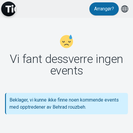
Arrangør?
MyTickster
Vi fant dessverre ingen
Support
events
Beklager, vi kunne ikke finne noen kommende events
Om Tickster
med opptredener av Behrad rouzbeh.