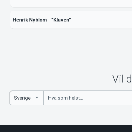
Henrik Nyblom - “Kluven”
Vil 
Angi
Select
nøkkelord
Country