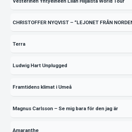
Vesterinen Yhtyeineen Liian Hiljaista World Tour
CHRISTOFFER NYQVIST – ”LEJONET FRÅN NORDE
Terra
Ludwig Hart Unplugged
Framtidens klimat i Umeå
Magnus Carlsson – Se mig bara för den jag är
Amaranthe