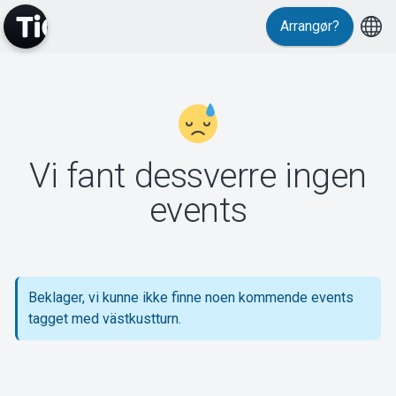
Arrangør?
MyTickster
Vi fant dessverre ingen
Support
events
Beklager, vi kunne ikke finne noen kommende events
Om Tickster
tagget med västkustturn.