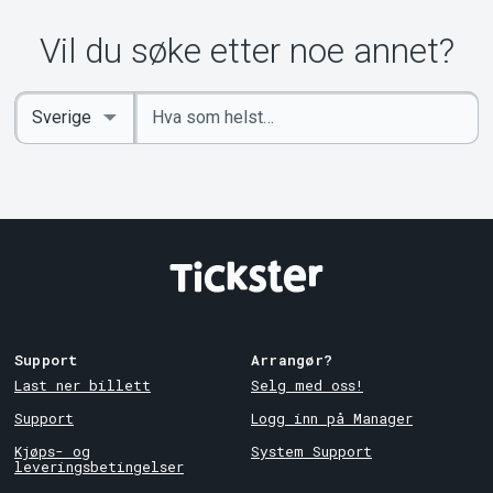
Vil du søke etter noe annet?
Angi
Select
nøkkelord
Country
Support
Arrangør?
Last ner billett
Selg med oss!
Support
Logg inn på Manager
Kjøps- og
System Support
leveringsbetingelser