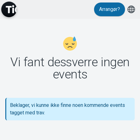
Arrangør?
MyTickster
Vi fant dessverre ingen
Support
events
Beklager, vi kunne ikke finne noen kommende events
Om Tickster
tagget med trav.