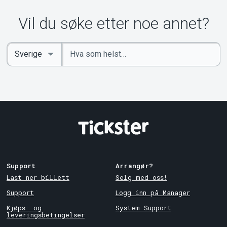
Vil du søke etter noe annet?
Angi
Select
nøkkelord
Country
Support
Arrangør?
Last ner billett
Selg med oss!
Support
Logg inn på Manager
Kjøps- og
System Support
leveringsbetingelser