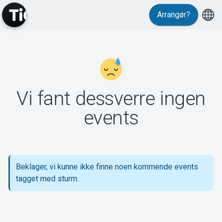
Arrangør?
MyTickster
Vi fant dessverre ingen
Support
events
Beklager, vi kunne ikke finne noen kommende events
Om Tickster
tagget med sturm.