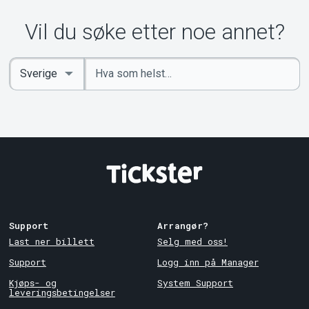
Vil du søke etter noe annet?
Angi
Select
nøkkelord
Country
Support
Arrangør?
Last ner billett
Selg med oss!
Support
Logg inn på Manager
Kjøps- og
System Support
leveringsbetingelser