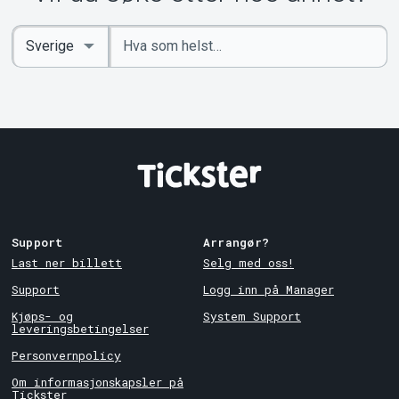
Angi
Select
nøkkelord
Country
Support
Arrangør?
Last ner billett
Selg med oss!
Support
Logg inn på Manager
Kjøps- og
System Support
leveringsbetingelser
Personvernpolicy
Om informasjonskapsler på
Tickster