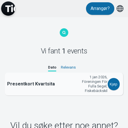
Arrangør?
MyTickster
Vi fant
1
events
Support
Dato
Relevans
1 jan 2026,
Föreningen För
Presentkort Kvartsita
Kjøp
Fulla Segel,
Fiskebäckskil
Om Tickster
Vil du søke etter noe annet?