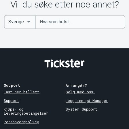
Vil du søke etter noe annet?
Angi
Select
nøkkelord
Country
Support
Arrangør?
Last ner billett
Selg med oss!
Support
Logg inn på Manager
Kjøps- og
System Support
leveringsbetingelser
Personvernpolicy