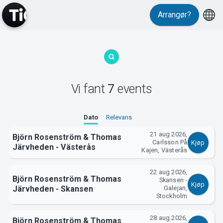
Arrangør?
MyTickster
Vi fant
7
events
Dato
Relevans
21 aug 2026,
Björn Rosenström & Thomas
Carlsson På
Kjøp
Järvheden - Västerås
Kajen, Västerås
Support
22 aug 2026,
Björn Rosenström & Thomas
Skansen -
Kjøp
Järvheden - Skansen
Galejan,
Stockholm
28 aug 2026,
Björn Rosenström & Thomas