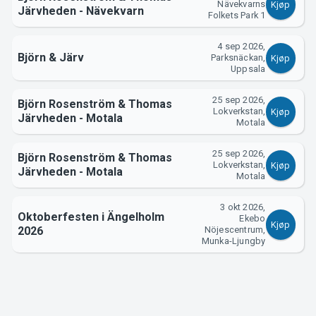
Nävekvarns
Kjøp
Järvheden - Nävekvarn
Folkets Park 1
Om Tickster
4 sep 2026,
Björn & Järv
Parksnäckan,
Kjøp
Uppsala
25 sep 2026,
Björn Rosenström & Thomas
Lokverkstan,
Kjøp
Järvheden - Motala
Motala
25 sep 2026,
Björn Rosenström & Thomas
Lokverkstan,
Kjøp
Järvheden - Motala
Motala
3 okt 2026,
Oktoberfesten i Ängelholm
Ekebo
Kjøp
2026
Nöjescentrum,
Munka-Ljungby