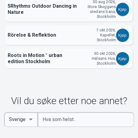
30 aug 2026,
5Rhythms Outdoor Dancing in
Stora Skuggans
Kjøp
Nature
utedans bana,
Stockholm
7 okt 2026,
Rörelse & Reflektion
Kapellet,
Kjøp
Stockholm
30 okt 2026,
Roots in Motion ° urban
Hälsans Hus,
Kjøp
edition Stockholm
Stockholm
Vil du søke etter noe annet?
Angi
Select
nøkkelord
Country