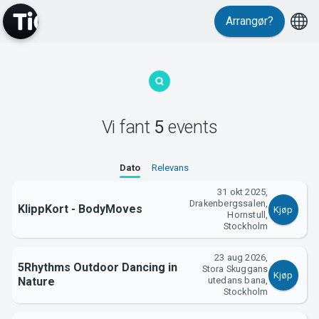
Arrangør?
MyTickster
Vi fant
5
events
Dato
Relevans
31 okt 2025,
Support
Drakenbergssalen,
KlippKort - BodyMoves
Kjøp
Hornstull,
Stockholm
23 aug 2026,
5Rhythms Outdoor Dancing in
Stora Skuggans
Kjøp
Nature
utedans bana,
Stockholm
Om Tickster