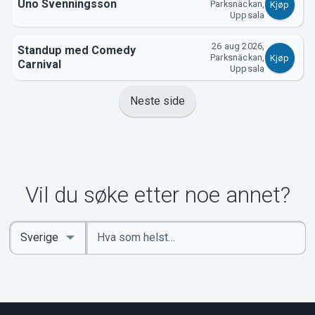
Uno Svenningsson
Parksnäckan,
Kjøp
Uppsala
26 aug 2026,
Standup med Comedy
Parksnäckan,
Kjøp
Carnival
Uppsala
Neste side
Vil du søke etter noe annet?
Angi
Select
nøkkelord
Country