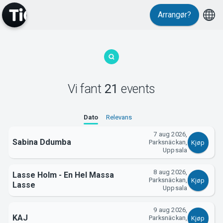
Events
Arrangør?
Vi fant
21
events
MyTickster
Dato
Relevans
7 aug 2026,
Sabina Ddumba
Parksnäckan,
Kjøp
Uppsala
8 aug 2026,
Lasse Holm - En Hel Massa
Parksnäckan,
Kjøp
Lasse
Uppsala
9 aug 2026,
KAJ
Parksnäckan,
Kjøp