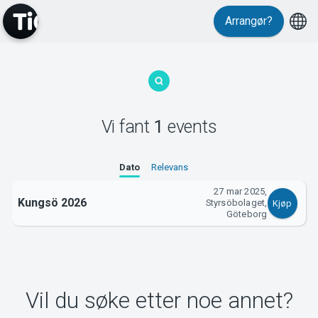
Arrangør?
MyTickster
Vi fant
1
events
Support
Dato
Relevans
27 mar 2025,
Kungsö 2026
Styrsöbolaget,
Kjøp
Göteborg
Om Tickster
Vil du søke etter noe annet?