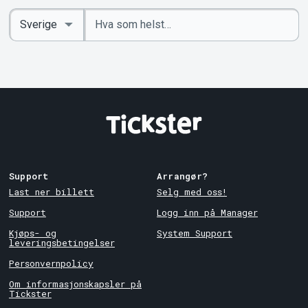
Angi
Select
nøkkelord
Country
Support
Arrangør?
Last ner billett
Selg med oss!
Support
Logg inn på Manager
Kjøps- og
System Support
leveringsbetingelser
Personvernpolicy
Om informasjonskapsler på
Tickster