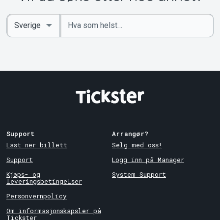
Angi
Select
nøkkelord
Country
Support
Arrangør?
Last ner billett
Selg med oss!
Support
Logg inn på Manager
Kjøps- og
System Support
leveringsbetingelser
Personvernpolicy
Om informasjonskapsler på
Tickster