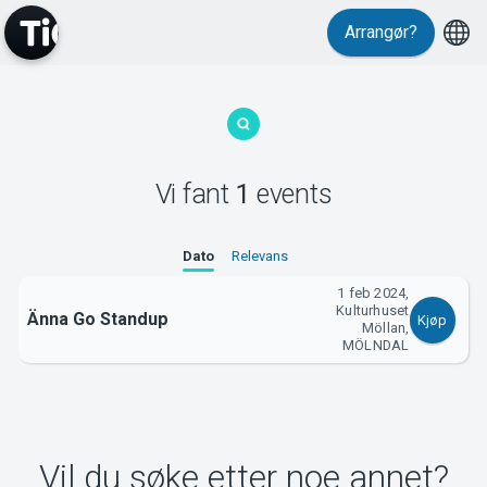
Arrangør?
MyTickster
Vi fant
1
events
Support
Dato
Relevans
1 feb 2024,
Kulturhuset
Änna Go Standup
Kjøp
Möllan,
MÖLNDAL
Om Tickster
Vil du søke etter noe annet?